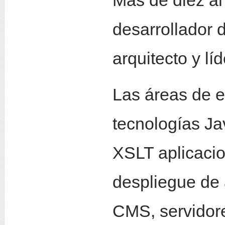
Más de diez a
desarrollador 
arquitecto y lí
Las áreas de e
tecnologías J
XSLT aplicaci
despliegue de
CMS, servidore