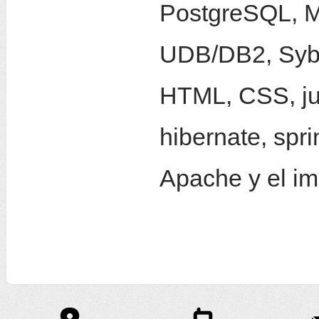
PostgreSQL, M
UDB/DB2, Syb
HTML, CSS, jun
hibernate, spr
Apache y el im