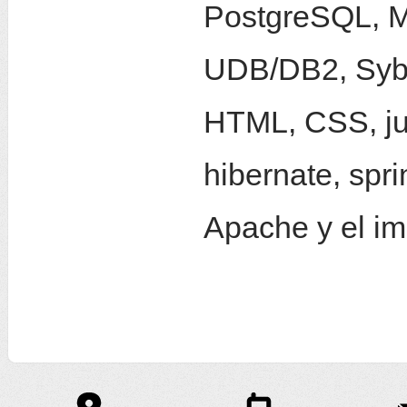
PostgreSQL, M
UDB/DB2, Syb
HTML, CSS, jun
hibernate, spr
Apache y el im