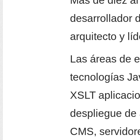
Más de diez a
desarrollador 
arquitecto y lí
Las áreas de e
tecnologías J
XSLT aplicaci
despliegue de
CMS, servidore